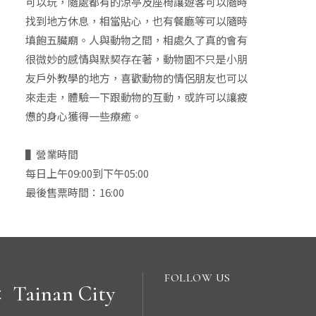
可以玩，隨處都有的涼亭及座椅讓遊客可以隨時
找到地方休息，相當貼心，也有餐廳等可以隨時
填飽五臟廟。人與動物之間，相處久了真的會有
很微妙的感情與默契存在著，動物園不只是小朋
友戶外教學的地方，喜歡動物的情侶朋友也可以
來走走，體驗一下跟動物的互動，或許可以讓疲
憊的身心獲得一些療癒。
▌營業時間
每日上午09:00到下午05:00
最後售票時間：16:00
FOLLOW US
Tainan City
C