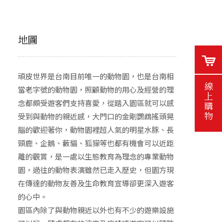
地圖
頑皮世界是台南目前唯一的動物園，也是台南相
線上購物
當老字號的動物園，照顧動物的用心及經營的理
念都頗受遊客們支持喜愛，從踏入園區就可以感
受到與動物的親近感，大門口的金剛鸚鵡搖頭晃
腦的歡迎著你，動物園裡超人氣的明星水豚、長
頸鹿、企鵝、藪貓、狐獴等也都有機會可以近距
離的觀賞，是一處以生態教育為理念的專業動物
園，過往的動物表演雖然已走入歷史，但園方現
在傳達的動物友善及生命教育宣導卻更深入遊客
的心中。
園區內除了與動物親近以外也有不少的遊樂設施