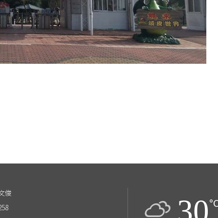
文俊
30
°
258