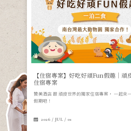
【住宿專案】2026高球假期 Golf Vaca
【住宿專案】好吃好頑Fun假趣｜頑
【住宿專案】田園焢窯趣｜一泊二食
【住宿專案】2026年度訂房開放囉！
南科商務住宿首選｜L’arc Hotel 
【住宿專案】饗食漫活輕旅行｜二泊
住宿專案
案
遠離城市喧囂，重拾揮桿的節奏。南科贊美酒店
全台唯一可以體驗焢窯的酒店來囉！一泊二食有
2025年旅行計畫啟動！贊美酒店2025年訂房已
鄰近南部科學園區，適合南科商務住宿、企業差
期方案， 邀請熱愛高爾夫的您，一同體驗綠意盎
贊美酒店 跟 頑皮世界的獨家住宿專案， 一起來
友放電首選就在贊美！
接待。提供企業簽約、高鐵聯票、南科接駁、洗烘
兩天一夜總覺得玩得不夠盡興？不用急著趕景點
光。
假期吧！
小食吧與館內餐飲服務，是南科出差住宿推薦選
餐吃什麼。
2026 / JAN / 01
2026 / JUL / 01
2026 / JUL / 01
2026 / JUL / 01
2026 / JUL / 01
2026 / JUL / 02