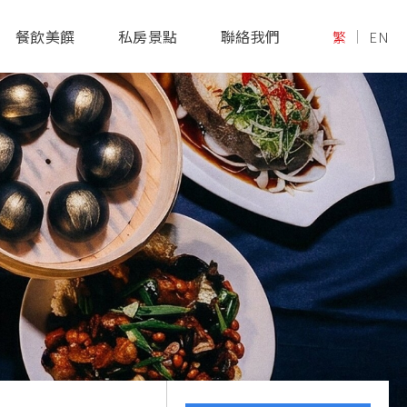
活動快訊
2024 / JUL / 04
餐飲美饌
私房景點
聯絡我們
繁
EN
【租車服務】GOGORO...
GOGORO電動車定點租借服務開放
啦！
酒店公告
2026 / JUN / 30
【酒店公告】 加入贊美...
生活的美好，我們為您升級！贊美
會員正式啟動，開啟專屬於您的美
好禮遇。
活動快訊
2026 / APR / 26