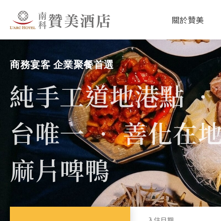
關於贊美
極上和牛 × 慢火地爐 × 職人地酒
冶炭 YATAN 和牛
專門店
入住日期