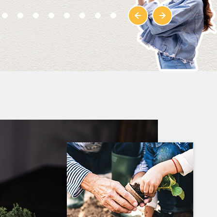
活動快訊
2024 / NOV / 23
【活動快訊】湖畔野趣...
秋冬季節限定，帶您體驗最浪漫的
湖畔午後時光！在台南的舒適秋冬
季節，與家人或朋友一同享受湖...
影視綜藝拍攝
2024 / JUL / 03
台灣第一等｜綜藝節目...
台灣第一等來贊美焢窯啦！阿嬤跟
小佛和主持人們會迸出什麼火花
呢？茶茶的台語阿嬤聽的懂？讓...
活動快訊
2024 / MAY / 03
【活動快訊】田園星光...