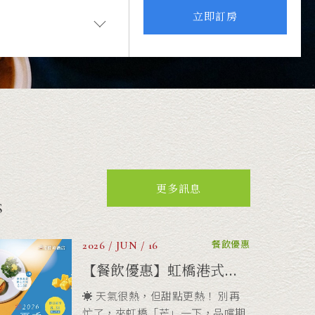
【活動快訊】2026 泳訓...
立即訂房
好評延續～2026泳訓班熱烈招生中
🏊最熱血的消暑游泳培訓班就在贊
美！
餐飲優惠
2026 / JUN / 16
【餐飲優惠】虹橋港式...
☀️ 天氣很熱，但甜點更熱！ 別再
忙了，來虹橋「芒」一下，品嚐期
更多訊息
間限定的夏日美味！
S
酒店公告
2026 / JAN / 02
【酒店公告】2026年度...
自 2026年1月1日 起，酒店內「池
畔餐酒館」之營業時間與相關專案