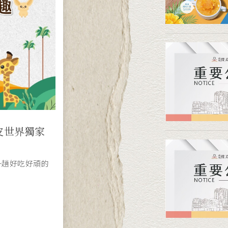
tion
皮世界獨家
贊美酒店
四食住宿專
以貼心的高球假
吃、有玩，小朋
開放訂房囉！
旅、長住與外賓
然的休閒時
一趟好吃好頑的
衣、24 小時
，更不用煩惱每
擇。