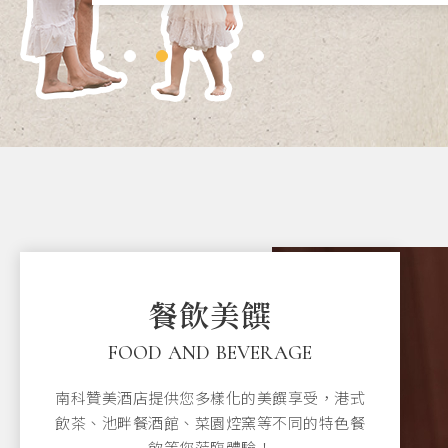
餐飲美饌
Bistro L'arc 池畔餐酒館
FOOD AND BEVERAGE
贊美宴會廳
南科贊美酒店提供您多樣化的美饌享受，港式
小食吧 Little Living Room
飲茶、池畔餐酒館、菜園焢窯等不同的特色餐
飲等您蒞臨體驗！