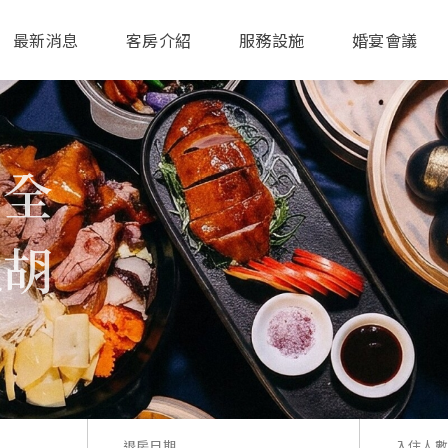
最新消息
客房介紹
服務設施
婚宴會議
燒肉
退房日期
入住人數