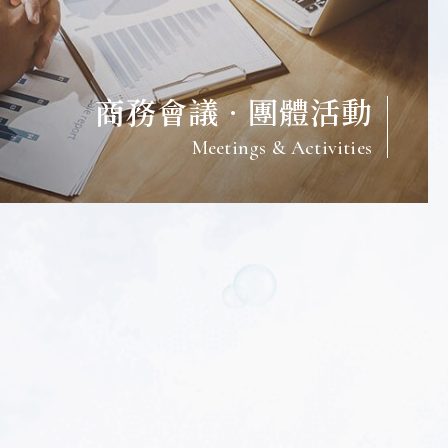
活動快訊
2026 / APR / 26
【活動快訊】2026 泳訓...
好評延續～2026泳訓班熱烈招生中
商務會議 · 團體活動
🏊最熱血的消暑游泳培訓班就在贊
美！
Meetings & Activities
餐飲優惠
2026 / JUN / 16
【餐飲優惠】虹橋港式...
☀️ 天氣很熱，但甜點更熱！ 別再
忙了，來虹橋「芒」一下，品嚐期
間限定的夏日美味！