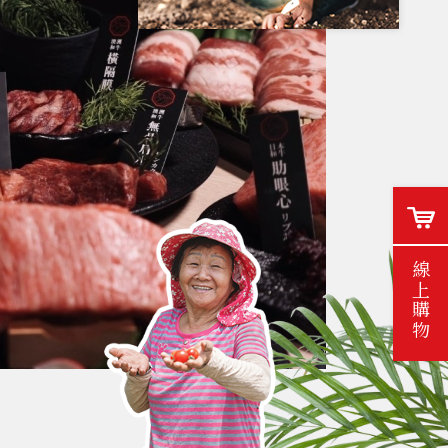
夜幕來臨，隱藏在田園裡的小生物
出來了！ 和贊美在蟲鳴中探索自然
的秘密...
餐飲優惠
2022 / JUN / 14
【餐飲優惠】港式商務...
虹橋港式商務餐盒，是所有上班
族、招待貴賓、工商聚餐的首選。
線上購物
酒店公告
2021 / OCT / 15
【重要聲明】本公司已...