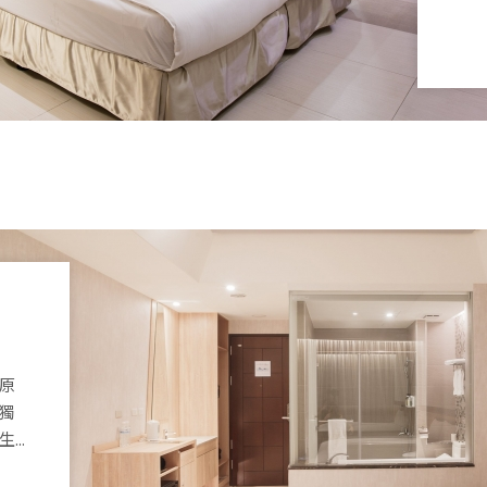
原
獨
..