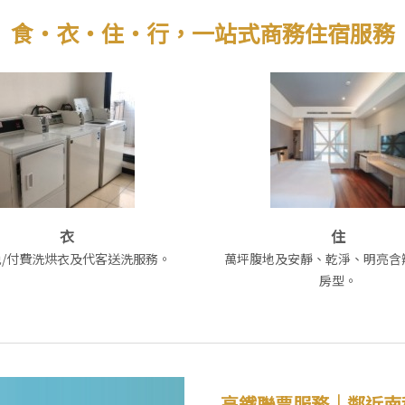
食・衣・住・行，一站式商務住宿服務
衣
住
/付費洗烘衣及代客送洗服務。
萬坪腹地及安靜、乾淨、明亮含
房型。
高鐵聯票服務｜鄰近南