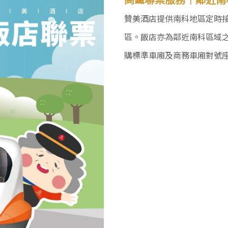
贊美酒店提供南科地區定時
區。飯店亦為鄰近南科區域
購標準車廂及商務車廂對號