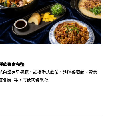
餐飲豐富完整
館內設有早餐廳、虹橋港式飲茶、池畔餐酒館、贊美
宴會廳...等，方便商務餐敘