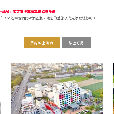
一編號，即可直接享有專屬協議房價
！
 L’arc 池畔餐酒館啤酒乙瓶，讓您的差旅夜晚更添微醺放鬆。
簽約線上洽詢
線上訂房