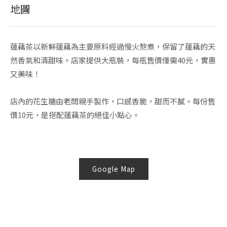
地圖
蓮藕茶以新鮮蓮藕為主要原料經過慢火熬煮，保留了蓮藕的天
然香氣和清甜味。店家提供大瓶裝，每瓶售價僅需40元，實惠
又美味！
店內的花生糖由老闆親手製作，口感香脆，甜而不膩。每份售
價10元，是搭配蓮藕茶的絕佳小點心。
Google Map