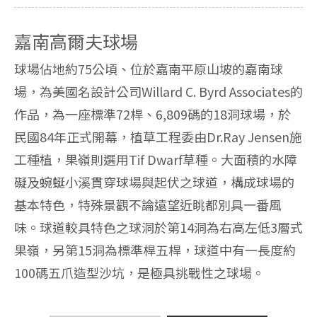
嘉南高爾夫球場
球場佔地約75公頃、位於嘉南平原山坡的嘉南球
場，為美國名設計公司Willard C. Byrd Associates的
作品，為一座標準72桿、6,809碼的18洞球場，於
民國84年正式開幕，植草工程委由Dr.Ray Jensen施
工種植，果嶺則選用Tif Dwarf草種。大面積的水障
礙及蜿蜒小溪貫穿球場與起伏之球道，構成球場的
基本特色，特殊景觀不論遠望近眺都別具一番風
味。球道較具特色之球洞於第14洞為右高左低3層式
果嶺，另第15洞為標準桿五桿，球道中有一長度約
100碼五爪造型沙坑，是極具挑戰性之球場。