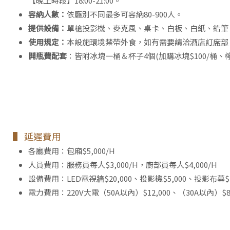
【晚上時段】18:00-21:00。
容納人數：
依廳別不同最多可容納80-900人。
提供設備：
單槍投影機、麥克風、桌卡、白板、白紙、鉛筆
使用規定：
本設施環境禁帶外食，如有需要請洽
酒店訂席部
開瓶費配套
：皆附冰塊一桶＆杯子4個(加購冰塊$100/桶、檸檬
▌ 延遲費用
各廳費用：包廂$5,000/H
人員費用：服務員每人$3,000/H，廚部員每人$4,000/H
設備費用：LED電視牆$20,000、投影機$5,000、投影布幕$3
電力費用：220V大電（50A以內）$12,000、（30A以內）$8,