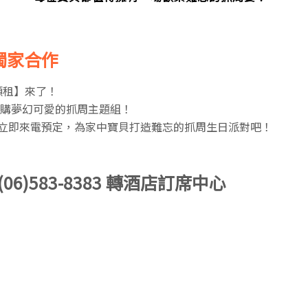
獨家合作
願租】來了！
鬆加購夢幻可愛的抓周主題組！
，立即來電預定，為家中寶貝打造難忘的抓周生日派對吧！
06)583-8383 轉酒店訂席中心