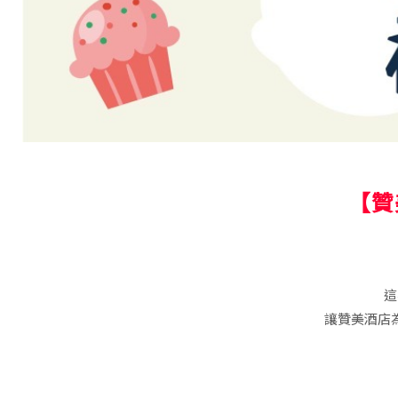
【贊
這
讓贊美酒店