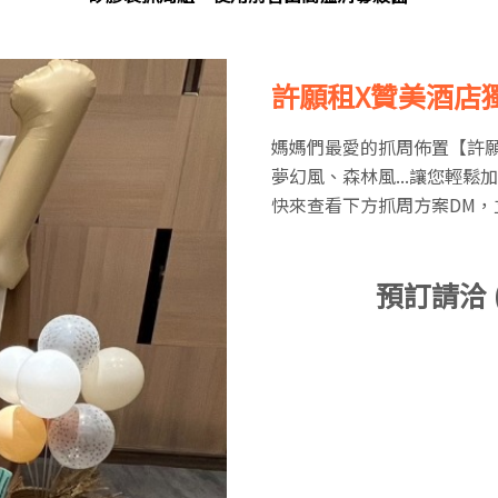
許願租X贊美酒店
媽媽們最愛的抓周佈置【許
夢幻風、森林風...讓您輕
快來查看下方抓周方案DM
預訂請洽 (