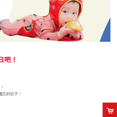
日吧！
碑。
難忘的日子！