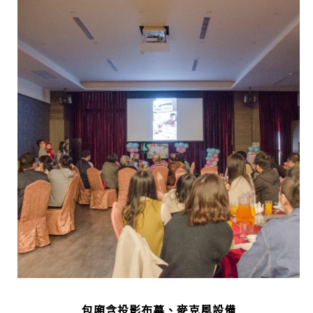
包廂含投影布幕、麥克風設備