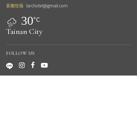
客服信箱
larchotel@gmail.com
30
°C
Tainan City
FOLLOW US