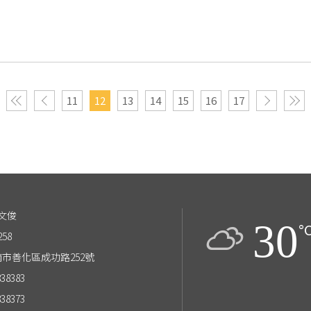
11
12
13
14
15
16
17
文俊
30
°
258
台南市善化區成功路252號
838383
838373