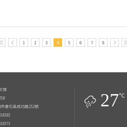
1
2
3
4
5
6
7
8
文俊
27
°C
258
台南市善化區成功路252號
838383
838373