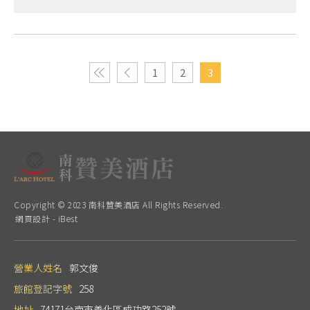
1
2
3
Copyright © 2023 南科贊美酒店 All Rights Reserved.
網頁設計
-
iBest
營業人姓名
郭文俊
旅館登記字號
258
地址
74171台南市善化區成功路252號